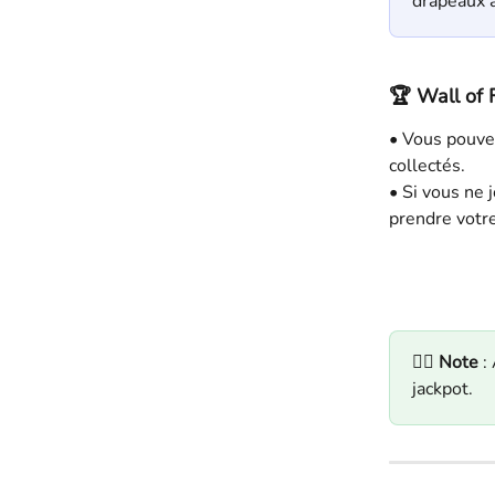
drapeaux 
🏆 
Wall of
• Vous pouvez
collectés.
• Si vous ne 
prendre votre
✍🏻 
Note
 :
jackpot.