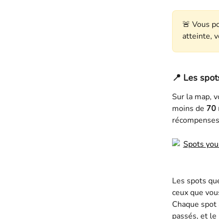
🚨 Vous p
atteinte, 
📍 
Les spo
Sur la map, v
moins de 
70 
récompenses à 
Les spots que
ceux que vous
Chaque spot a
passés, et le