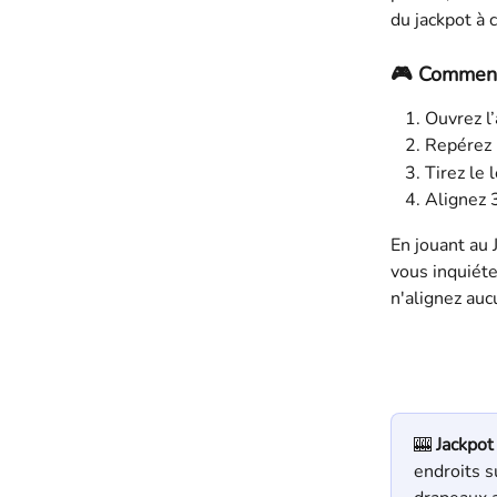
du jackpot à c
🎮 
Comment 
Ouvrez l
Repérez 
Tirez le 
Alignez 
En jouant au 
vous inquiét
n'alignez au
🎰 
Jackpot 
endroits s