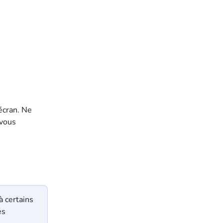
écran. Ne 
vous 
 certains 
es 