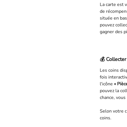
La carte est 
de récompens
située en bas
pouvez collec
gagner des p
💰 Collecter
Les coins dis
fois interact
l'icône 
« Pièc
pouvez la co
chance, vous
Selon votre 
coins.