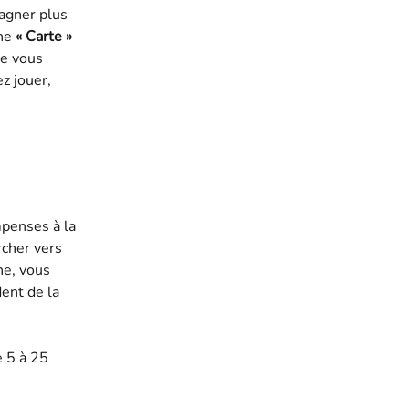
agner plus 
ne 
« Carte »
ue vous 
z jouer, 
penses à la 
rcher vers 
he, vous 
ent de la 
 5 à 25 