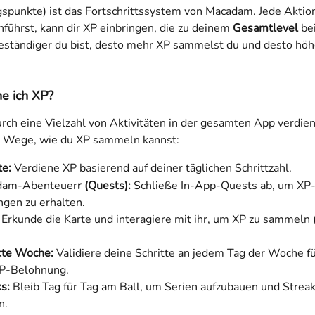
spunkte) ist das Fortschrittssystem von Macadam. Jede Aktion,
führst, kann dir XP einbringen, die zu deinem 
Gesamtlevel
 be
beständiger du bist, desto mehr XP sammelst du und desto höhe
e ich XP?
rch eine Vielzahl von Aktivitäten in der gesamten App verdien
le Wege, wie du XP sammeln kannst:
te:
 Verdiene XP basierend auf deiner täglichen Schrittzahl.
dam-Abenteuer
r (Quests):
 Schließe In-App-Quests ab, um XP
gen zu erhalten.
 Erkunde die Karte und interagiere mit ihr, um XP zu sammeln
kte Woche:
 Validiere deine Schritte an jedem Tag der Woche fü
P-Belohnung.
s:
 Bleib Tag für Tag am Ball, um Serien aufzubauen und Strea
n.