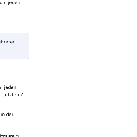
 um jeden 
hrerer 
n 
jeden 
r letzten 7 
um der 
eitraum
 zu 