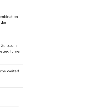
Kombination 
 der 
 Zeitraum 
stieg führen 
erne weiter! 