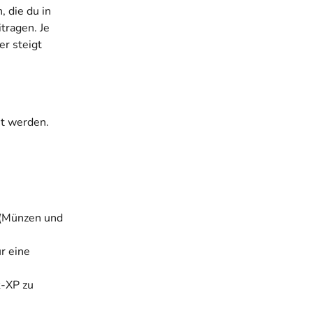
 die du in 
itragen. Je 
r steigt 
t werden. 
-
 (Münzen und 
r eine 
k-XP zu 