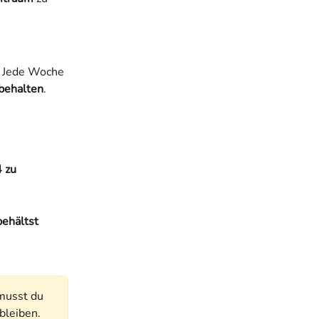
g. Jede Woche 
 behalten
.
 zu 
behältst 
musst du 
bleiben.