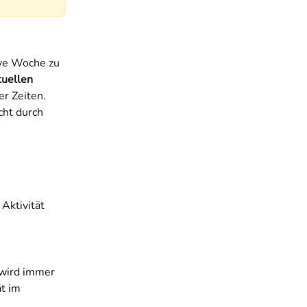
ive Woche zu 
tuellen 
r Zeiten. 
cht durch 
Aktivität 
wird immer 
t im 