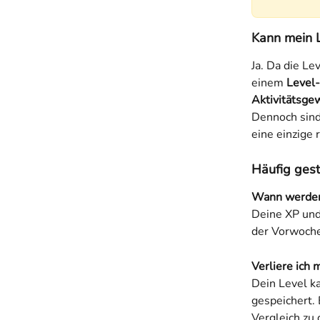
Kann mein L
Ja. Da die L
einem 
Level
Aktivitätsge
Dennoch sin
eine einzige
Häufig gest
Wann werden
Deine XP und
der Vorwoche
Verliere ich 
Dein Level k
gespeichert. 
Vergleich zu