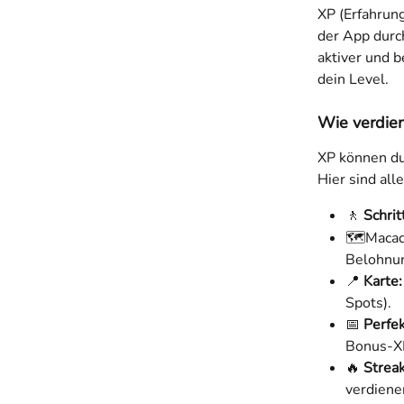
XP (Erfahrung
der App durch
aktiver und 
dein Level.
Wie verdien
XP können du
Hier sind al
🚶 
Schrit
🗺️Maca
Belohnun
📍 
Karte:
Spots).
📅 
Perfe
Bonus-X
🔥 
Streak
verdiene