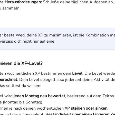
he Herausforderungen:
 Schließe deine täglichen Aufgaben ab,
u sammeln.
er beste Weg, deine XP zu maximieren, ist die Kombination me
verlass dich nicht nur auf eine!
nieren die XP-Level?
ten wöchentlichen XP bestimmen dein 
Level
. Die Level werde
berechnet
. Dein Level spiegelt also jederzeit deine Aktivität de
as solltest du wissen:
el wird 
jeden Montag neu bewertet
, basierend auf dem Zeitra
 (Montag bis Sonntag).
nnen je nach deinen wöchentlichen XP 
steigen oder sinken
.
em ist darauf ausgelegt, 
Beständigkeit über einen längeren Z