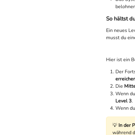
belohnen
So hältst d
Ein neues Lev
musst du ein
Hier ist ein B
Der Forts
erreiche
Die 
Mitt
Wenn du 
Level 3
.
Wenn du u
💡 
In der P
während d