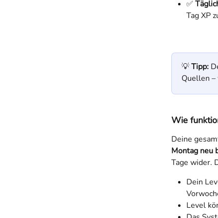
✅ 
Täglic
Tag XP z
💡 
Tipp:
 D
Quellen – 
Wie funktio
Deine gesam
Montag neu 
Tage wider. D
Dein Lev
Vorwoche
Level kö
Das Syst