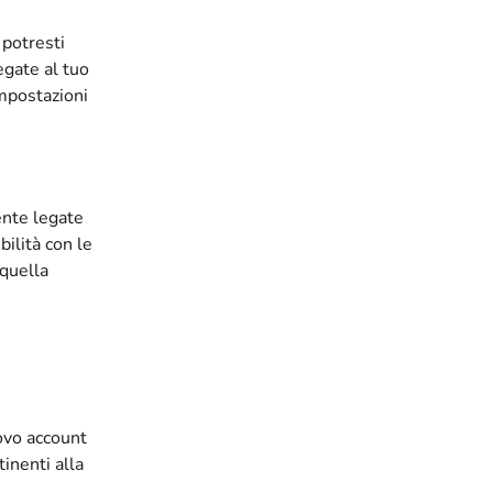
 potresti 
egate al tuo 
impostazioni 
nte legate 
ilità con le 
 quella 
uovo account 
inenti alla 