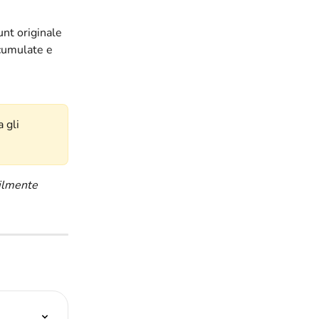
unt originale 
cumulate e 
 gli 
ilmente 