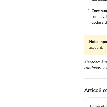
Continuar
con la va
godere d
Nota impo
account.
Macadam è dis
continuare a u
Articoli c
Come elim