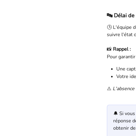
🔤 
Délai de
🕒 L'équipe 
suivre l'éta
📸 
Rappel :
Pour garantir
Une captu
Votre ide
⚠️ 
L'absence 
🔔 Si vous
réponse d
obtenir de 