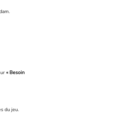
adam.
ur 
« Besoin 
es du jeu.