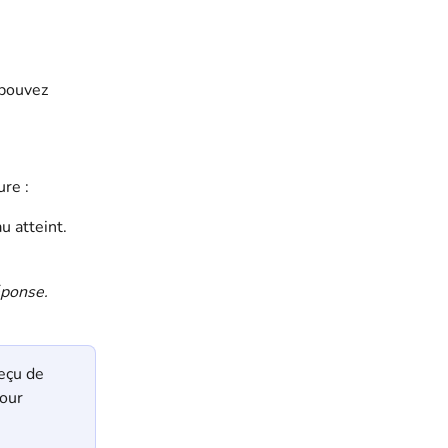
 pouvez 
ure :
u atteint.
éponse.
eçu de 
our 