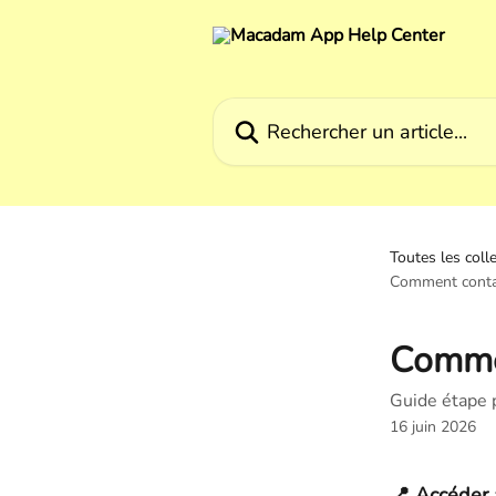
Passer au contenu principal
Rechercher un article...
Toutes les coll
Comment contac
Commen
Guide étape 
16 juin 2026
📍 
Accéder 