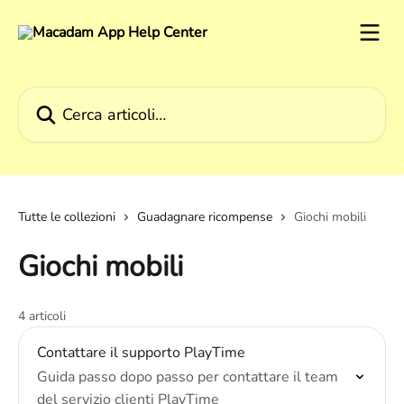
Vai al contenuto principale
Cerca articoli…
Tutte le collezioni
Guadagnare ricompense
Giochi mobili
Giochi mobili
4 articoli
Contattare il supporto PlayTime
Guida passo dopo passo per contattare il team
del servizio clienti PlayTime